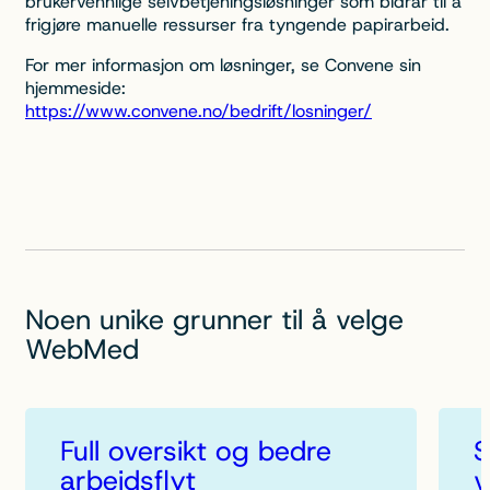
brukervennlige selvbetjeningsløsninger som bidrar til å
frigjøre manuelle ressurser fra tyngende papirarbeid.
For mer informasjon om løsninger, se Convene sin
hjemmeside:
https://www.convene.no/bedrift/losninger/
Noen unike grunner til å velge
WebMed
Full oversikt og bedre
S
arbeidsflyt
v