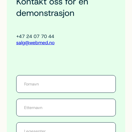
Kontakt oss for en
demonstrasjon
+47 24 07 70 44
salg@webmed.no
V
i
t
e
m
e
r
/
d