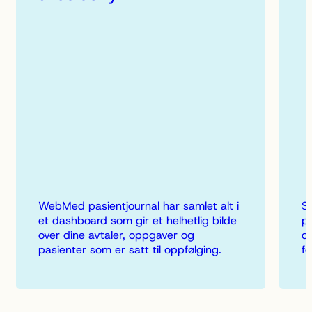
WebMed pasientjournal har samlet alt i
Sk
et dashboard som gir et helhetlig bilde
p
over dine avtaler, oppgaver og
du
pasienter som er satt til oppfølging.
fo