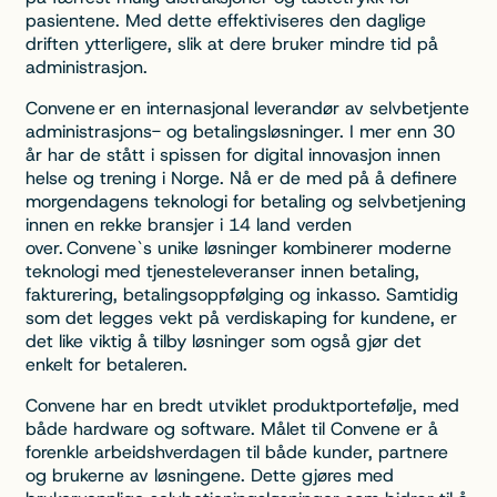
pasientene. Med dette effektiviseres den daglige
driften ytterligere, slik at dere bruker mindre tid på
administrasjon.
Convene er en internasjonal leverandør av selvbetjente
administrasjons- og betalingsløsninger. I mer enn 30
år har de stått i spissen for digital innovasjon innen
helse og trening i Norge. Nå er de med på å definere
morgendagens teknologi for betaling og selvbetjening
innen en rekke bransjer i 14 land verden
over. Convene`s unike løsninger kombinerer moderne
teknologi med tjenesteleveranser innen betaling,
fakturering, betalingsoppfølging og inkasso. Samtidig
som det legges vekt på verdiskaping for kundene, er
det like viktig å tilby løsninger som også gjør det
enkelt for betaleren.
Convene har en bredt utviklet produktportefølje, med
både hardware og software. Målet til Convene er å
forenkle arbeidshverdagen til både kunder, partnere
og brukerne av løsningene. Dette gjøres med