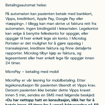
Betalingsautomat helse:
På automaten kan pasienten betale med bankkort,
Vipps, kredittkort, Apple Pay, Google Pay eller
«tæpping». I tillegg kan man skrive ut faktura rett fra
automaten. Ingen bindingstid i leieavtalen. Legekontor
kan velge å benytte felleskonto for oppgjør, eller
oppgjør til hver enkelt lege sin konto. I Microlog
Portalen er det mulighet for å gjøre oppslag i
transaksjoner, kreditere faktura og finne detaljerte
rapporter. Microlog tilbyr kjøp av faktura, og
legesenteret eller hver enkelt lege får oppgjør innen
24 timer.
MicroPay – betaling med mobil
MicroPay er vår løsning for mobilbetaling. Etter
legekonsultasjon får pasienten tilsendt et Vipps krav.
Dersom pasienten ikke betaler dette Vipps kravet
innen 5 min, sendes en SMS med følgende beskjed:
«Du har nettopp hatt en konsultasjon, klikk her for å
betale innen 48 timer for å unngå fakturagebyr på 59