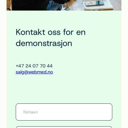
Kontakt oss for en
demonstrasjon
+47 24 07 70 44
salg@webmed.no
V
i
t
e