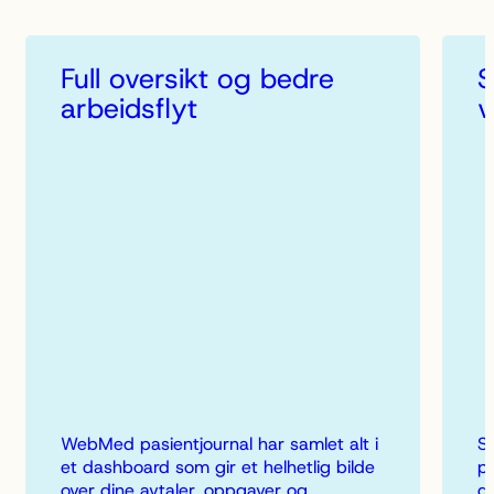
Full oversikt og bedre
S
arbeidsflyt
v
WebMed pasientjournal har samlet alt i
Sk
et dashboard som gir et helhetlig bilde
p
over dine avtaler, oppgaver og
du