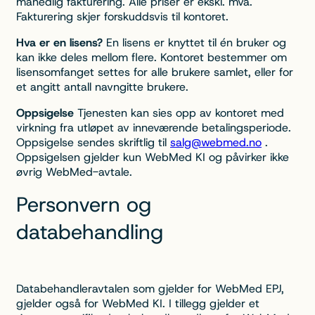
månedlig fakturering. Alle priser er ekskl. mva.
Fakturering skjer forskuddsvis til kontoret.
Hva er en lisens?
En lisens er knyttet til én bruker og
kan ikke deles mellom flere. Kontoret bestemmer om
lisensomfanget settes for alle brukere samlet, eller for
et angitt antall navngitte brukere.
Oppsigelse
Tjenesten kan sies opp av kontoret med
virkning fra utløpet av inneværende betalingsperiode.
Oppsigelse sendes skriftlig til
salg@webmed.no
.
Oppsigelsen gjelder kun WebMed KI og påvirker ikke
øvrig WebMed-avtale.
Personvern og
databehandling
Databehandleravtalen som gjelder for WebMed EPJ,
gjelder også for WebMed KI. I tillegg gjelder et