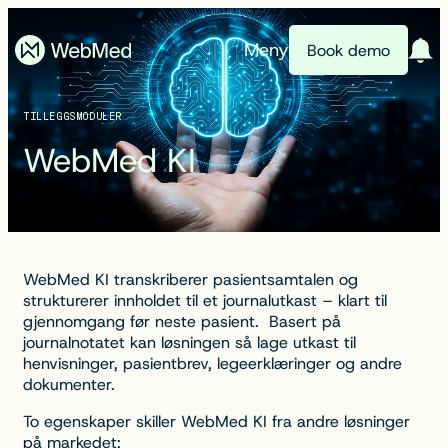
Meny
Book demo
TILLEGGSMODULER
WebMed KI
WebMed KI transkriberer pasientsamtalen og
strukturerer innholdet til et journalutkast – klart til
gjennomgang før neste pasient. Basert på
journalnotatet kan løsningen så lage utkast til
henvisninger, pasientbrev, legeerklæringer og andre
dokumenter.
To egenskaper skiller WebMed KI fra andre løsninger
på markedet: