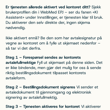
Er tjenesten allerede aktivert ved kontoret ditt?
Sjekk
brukerprofilen din i WebMed EPJ – ser du fanen «KI
Assistent» under Innstillinger, er tjenesten klar til bruk.
Du aktiverer den selv direkte der, ingen skjema
nødvendig.
Ikke aktivert ennå? Be den som har avtalesignatur på
vegne av kontoret om å fylle ut skjemaet nedenfor –
så tar vi det derfra.
Steg 1 – Forespørsel sendes av kontorets
avtalefullmektige
Fyll ut skjemaet på denne siden. Det
er ikke bindende, men gjør det mulig for oss å sende
riktig bestillingsdokument tilpasset kontorets
avtaleform.
Steg 2 – Bestillingsdokument signeres
Vi sender et
avtaledokument til gjennomgang og elektronisk
signering av avtalefullmektig.
Steg 3 – Tjenesten aktiveres for kontoret
Vi aktiverer