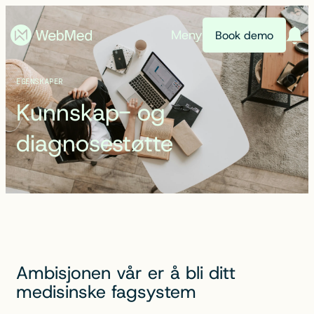
Meny
Book demo
EGENSKAPER
Kunnskap- og
diagnosestøtte
Ambisjonen vår er å bli ditt
medisinske fagsystem