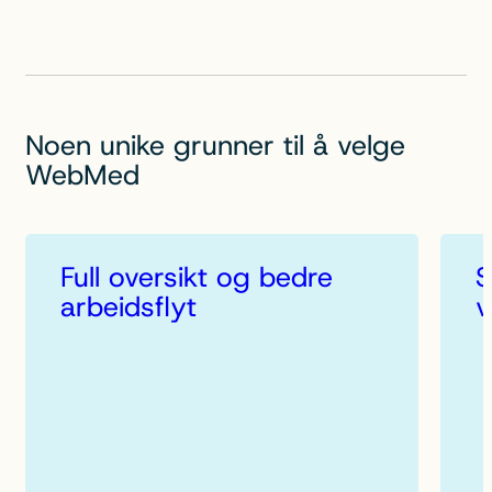
Noen unike grunner til å velge
WebMed
Full oversikt og bedre
S
arbeidsflyt
v