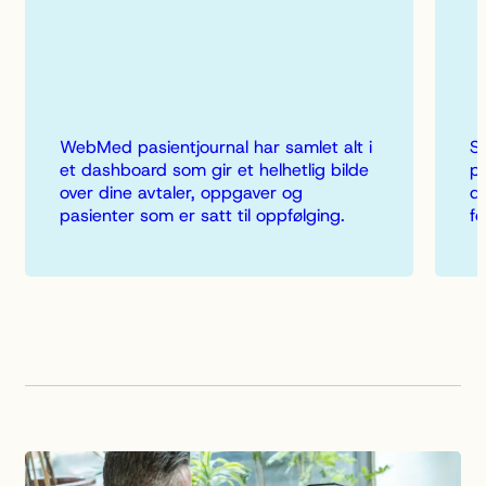
WebMed pasientjournal har samlet alt i
Sk
et dashboard som gir et helhetlig bilde
p
over dine avtaler, oppgaver og
du
pasienter som er satt til oppfølging.
fo